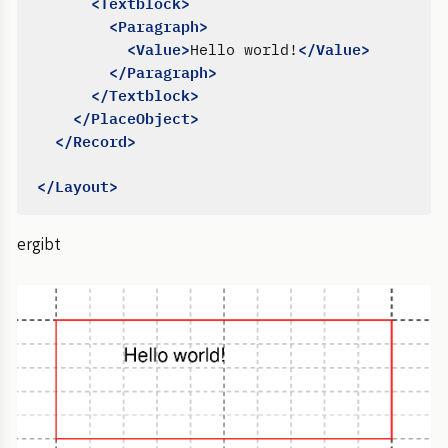
<Textblock>
<Paragraph>
<Value>
</Value>
Hello world!
</Paragraph>
</Textblock>
</PlaceObject>
</Record>
</Layout>
ergibt