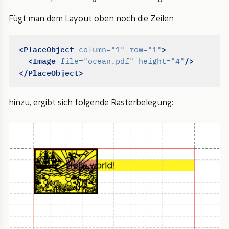
Fügt man dem Layout oben noch die Zeilen
<PlaceObject
>
column=
"1"
row=
"1"
<Image
/>
file=
"ocean.pdf"
height=
"4"
</PlaceObject>
hinzu, ergibt sich folgende Rasterbelegung: