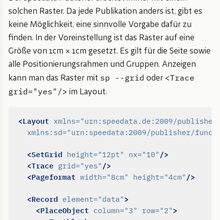
solchen Raster. Da jede Publikation anders ist, gibt es
keine Möglichkeit, eine sinnvolle Vorgabe dafür zu
finden. In der Voreinstellung ist das Raster auf eine
Größe von 1cm × 1cm gesetzt. Es gilt für die Seite sowie
alle Positionierungsrahmen und Gruppen. Anzeigen
sp --grid
<Trace
kann man das Raster mit
oder
grid="yes"/>
im Layout.
<Layout
xmlns=
"urn:speedata.de:2009/publisher
xmlns:sd=
"urn:speedata:2009/publisher/funct
<SetGrid
/>
height=
"12pt"
nx=
"10"
<Trace
/>
grid=
"yes"
<Pageformat
/>
width=
"8cm"
height=
"4cm"
<Record
>
element=
"data"
<PlaceObject
>
column=
"3"
row=
"2"