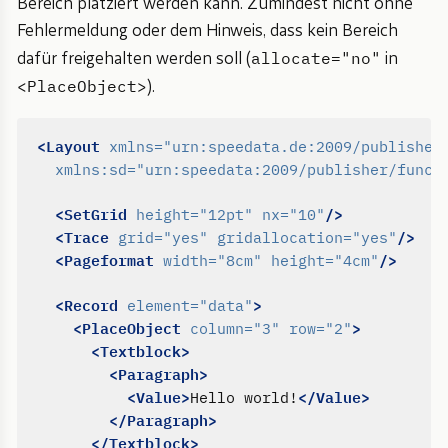
Bereich platziert werden kann. Zumindest nicht ohne
Fehlermeldung oder dem Hinweis, dass kein Bereich
allocate="no"
dafür freigehalten werden soll (
in
<PlaceObject>
).
<Layout
xmlns=
"urn:speedata.de:2009/publisher
xmlns:sd=
"urn:speedata:2009/publisher/funct
<SetGrid
/>
height=
"12pt"
nx=
"10"
<Trace
/>
grid=
"yes"
gridallocation=
"yes"
<Pageformat
/>
width=
"8cm"
height=
"4cm"
<Record
>
element=
"data"
<PlaceObject
>
column=
"3"
row=
"2"
<Textblock>
<Paragraph>
<Value>
</Value>
Hello world!
</Paragraph>
</Textblock>