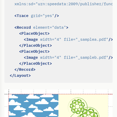
xmlns:sd=
"urn:speedata:2009/publisher/funct
<Trace
/>
grid=
"yes"
<Record
>
element=
"data"
<PlaceObject>
<Image
/>
width=
"4"
file=
"_samplea.pdf"
</PlaceObject>
<PlaceObject>
<Image
/>
width=
"4"
file=
"_sampleb.pdf"
</PlaceObject>
</Record>
</Layout>