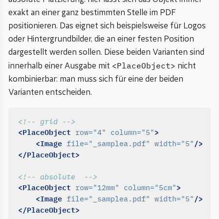
exakt an einer ganz bestimmten Stelle im PDF
positionieren. Das eignet sich beispielsweise für Logos
oder Hintergrundbilder, die an einer festen Position
dargestellt werden sollen. Diese beiden Varianten sind
<PlaceObject>
innerhalb einer Ausgabe mit
nicht
kombinierbar: man muss sich für eine der beiden
Varianten entscheiden.
<!-- grid -->
<PlaceObject
>
row=
"4"
column=
"5"
<Image
/>
file=
"_samplea.pdf"
width=
"5"
</PlaceObject>
<!-- absolute  -->
<PlaceObject
>
row=
"12mm"
column=
"5cm"
<Image
/>
file=
"_samplea.pdf"
width=
"5"
</PlaceObject>