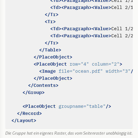
<Td><Paragraph><Value>
<
<Td><Paragraph><Value>
<
Cell 2/1
</Tr>
<Tr>
<Td><Paragraph><Value>
<
Cell 1/2
<Td><Paragraph><Value>
<
Cell 2/2
</Tr>
</Table>
</PlaceObject>
<PlaceObject
>
row=
"4"
column=
"2"
<Image
/>
file=
"ocean.pdf"
width=
"3"
</PlaceObject>
</Contents>
</Group>
<PlaceObject
/>
groupname=
"table"
</Record>
</Layout>
Die Gruppe hat ein eigenes Raster, das vom Seitenraster unabhängig ist.