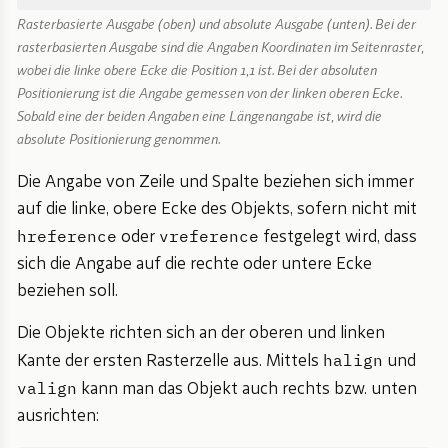
Rasterbasierte Ausgabe (oben) und absolute Ausgabe (unten). Bei der
rasterbasierten Ausgabe sind die Angaben Koordinaten im Seitenraster,
wobei die linke obere Ecke die Position 1,1 ist. Bei der absoluten
Positionierung ist die Angabe gemessen von der linken oberen Ecke.
Sobald eine der beiden Angaben eine Längenangabe ist, wird die
absolute Positionierung genommen.
Die Angabe von Zeile und Spalte beziehen sich immer
auf die linke, obere Ecke des Objekts, sofern nicht mit
hreference
vreference
oder
festgelegt wird, dass
sich die Angabe auf die rechte oder untere Ecke
beziehen soll.
Die Objekte richten sich an der oberen und linken
halign
Kante der ersten Rasterzelle aus. Mittels
und
valign
kann man das Objekt auch rechts bzw. unten
ausrichten: