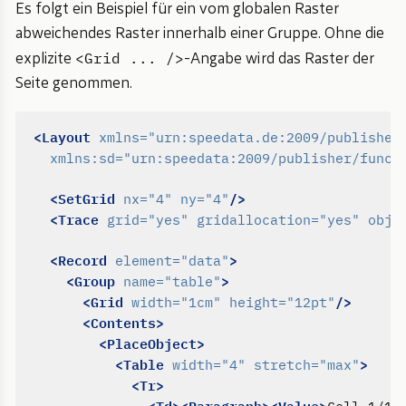
Es folgt ein Beispiel für ein vom globalen Raster
abweichendes Raster innerhalb einer Gruppe. Ohne die
<Grid ... />
explizite
-Angabe wird das Raster der
Seite genommen.
<Layout
xmlns=
"urn:speedata.de:2009/publisher
xmlns:sd=
"urn:speedata:2009/publisher/funct
<SetGrid
/>
nx=
"4"
ny=
"4"
<Trace
grid=
"yes"
gridallocation=
"yes"
obje
<Record
>
element=
"data"
<Group
>
name=
"table"
<Grid
/>
width=
"1cm"
height=
"12pt"
<Contents>
<PlaceObject>
<Table
>
width=
"4"
stretch=
"max"
<Tr>
Cell 1/1