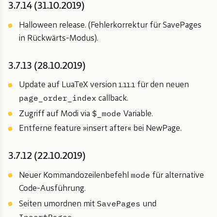
3.7.14 (31.10.2019)
Halloween release. (Fehlerkorrektur für SavePages
in Rückwärts-Modus).
3.7.13 (28.10.2019)
Update auf LuaTeX version 1.11.1 für den neuen
page_order_index
callback.
$_mode
Zugriff auf Modi via
Variable.
Entferne feature »insert after« bei NewPage.
3.7.12 (22.10.2019)
mode
Neuer Kommandozeilenbefehl
für alternative
Code-Ausführung.
SavePages
Seiten umordnen mit
und
InsertPages