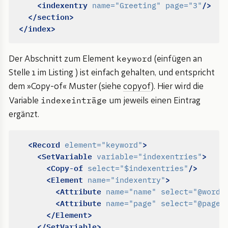
<indexentry
/>
name=
"Greeting"
page=
"3"
</section>
</index>
keyword
Der Abschnitt zum Element
(einfügen an
Stelle 1 im Listing ) ist einfach gehalten, und entspricht
dem »Copy-of« Muster (siehe
copyof
). Hier wird die
indexeinträge
Variable
um jeweils einen Eintrag
ergänzt.
<Record
>
element=
"keyword"
<SetVariable
>
variable=
"indexentries"
<Copy-of
/>
select=
"$indexentries"
<Element
>
name=
"indexentry"
<Attribute
name=
"name"
select=
"@word"
<Attribute
name=
"page"
select=
"@page"
</Element>
</SetVariable>