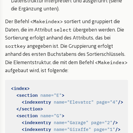
Datenstruktur interpretiert und ausgeführt (siehe
die Ergänzung unten).
<Makeindex>
Der Befehl
sortiert und gruppiert die
select
Daten, die im Attribut
übergeben werden. Die
Sortierung erfolgt anhand des Attributs, das bei
sortkey
angegeben ist. Die Gruppierung erfolgt
anhand des ersten Buchstabens des Sortierschlüssels.
<Makeindex>
Die Elementstruktur, die mit dem Befehl
aufgebaut wird, ist folgende:
<index>
<section
>
name=
"E"
<indexentry
/>
name=
"Elevator"
page=
"4"
</section>
<section
>
name=
"G"
<indexentry
/>
name=
"Garage"
page=
"2"
<indexentry
/>
name=
"Giraffe"
page=
"1"