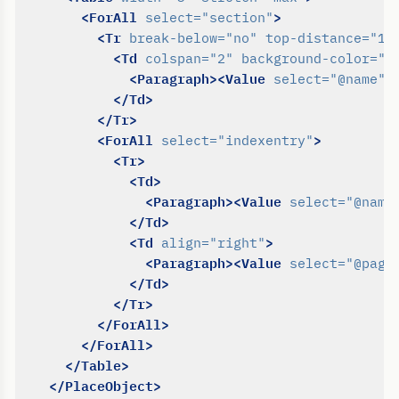
<ForAll
>
select=
"section"
<Tr
break-below=
"no"
top-distance=
"10
<Td
colspan=
"2"
background-color=
"l
<Paragraph><Value
>
select=
"@name"
</Td>
</Tr>
<ForAll
>
select=
"indexentry"
<Tr>
<Td>
<Paragraph><Value
select=
"@name
</Td>
<Td
>
align=
"right"
<Paragraph><Value
select=
"@page
</Td>
</Tr>
</ForAll>
</ForAll>
</Table>
</PlaceObject>