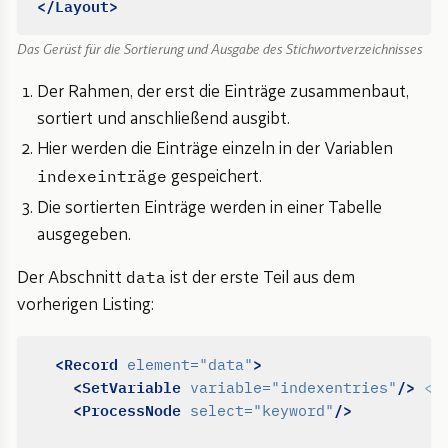
</Layout>
Das Gerüst für die Sortierung und Ausgabe des Stichwortverzeichnisses
Der Rahmen, der erst die Einträge zusammenbaut,
sortiert und anschließend ausgibt.
Hier werden die Einträge einzeln in der Variablen
indexeinträge
gespeichert.
Die sortierten Einträge werden in einer Tabelle
ausgegeben.
data
Der Abschnitt
ist der erste Teil aus dem
vorherigen Listing:
<Record
>
element=
"data"
<SetVariable
/>
variable=
"indexentries"
<!
<ProcessNode
/>
select=
"keyword"