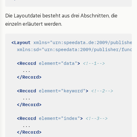
Die Layoutdatei besteht aus drei Abschnitten, die
einzeln erläutert werden.
<Layout
xmlns=
"urn:speedata.de:2009/publisher
xmlns:sd=
"urn:speedata:2009/publisher/funct
<Record
>
element=
"data"
<!--1-->
</Record>
<Record
>
element=
"keyword"
<!--2-->
</Record>
<Record
>
element=
"index"
<!--3-->
</Record>