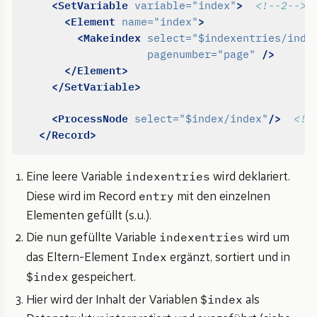
<SetVariable
>
variable=
"index"
<!--2-->
<Element
>
name=
"index"
<Makeindex
select=
"$indexentries/inde
/>
pagenumber=
"page"
</Element>
</SetVariable>
<ProcessNode
/>
select=
"$index/index"
<!-
</Record>
indexentries
Eine leere Variable
wird deklariert.
entry
Diese wird im Record
mit den einzelnen
Elementen gefüllt (s.u.).
indexentries
Die nun gefüllte Variable
wird um
Index
das Eltern-Element
ergänzt, sortiert und in
$index
gespeichert.
$index
Hier wird der Inhalt der Variablen
als