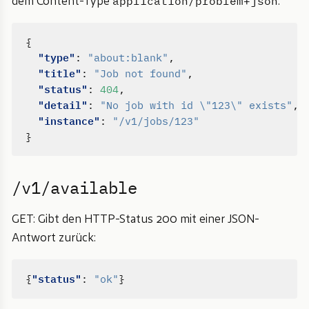
application/problem+json
dem Content-Type
:
{
"type"
:
"about:blank"
,
"title"
:
"Job not found"
,
"status"
:
404
,
"detail"
:
"No job with id \"123\" exists"
,
"instance"
:
"/v1/jobs/123"
}
/v1/available
GET: Gibt den HTTP-Status 200 mit einer JSON-
Antwort zurück:
"status"
{
:
"ok"
}