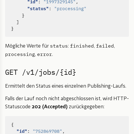
"id"
:
"1997329145"
,
"status"
:
"processing"
}
]
}
status
finished
failed
Mögliche Werte für
:
,
,
processing
error
,
.
GET /v1/jobs/{id}
Ermittelt den Status eines einzelnen Publishing-Laufs.
Falls der Lauf noch nicht abgeschlossen ist, wird HTTP-
Statuscode
202 (Accepted)
zurückgegeben:
{
"id"
:
"752869708"
,