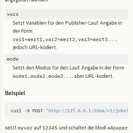
angegeben werden:
vars
Setzt Variablen für den Publisher-Lauf. Angabe in
der Form
var1=wert1,var2=wert2,var3=wert3...
,
jedoch URL-kodiert.
mode
Setzt den Modus für den Lauf. Angabe in der Form
mode1,mode2,mode3...
, aber URL-kodiert.
Beispiel
curl -X POST 
"http://127.0.0.1:5266/v1/jobs?v
myvar
12345
a4paper
setzt
auf
und schaltet die Modi