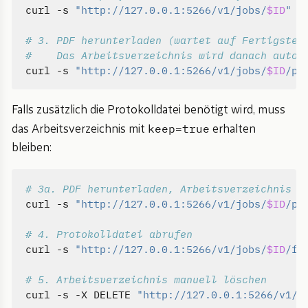
curl -s 
"http://127.0.0.1:5266/v1/jobs/
$ID
"
# 3. PDF herunterladen (wartet auf Fertigstel
#    Das Arbeitsverzeichnis wird danach autom
curl -s 
"http://127.0.0.1:5266/v1/jobs/
$ID
/pd
Falls zusätzlich die Protokolldatei benötigt wird, muss
keep=true
das Arbeitsverzeichnis mit
erhalten
bleiben:
# 3a. PDF herunterladen, Arbeitsverzeichnis b
curl -s 
"http://127.0.0.1:5266/v1/jobs/
$ID
/pd
# 4. Protokolldatei abrufen
curl -s 
"http://127.0.0.1:5266/v1/jobs/
$ID
/fi
# 5. Arbeitsverzeichnis manuell löschen
curl -s -X DELETE 
"http://127.0.0.1:5266/v1/j