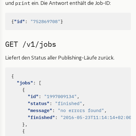
print
und
ein. Die Antwort enthält die Job-ID:
"id"
{
:
"752869708"
}
GET /v1/jobs
Liefert den Status aller Publishing-Läufe zurück.
{
"jobs"
:
[
{
"id"
:
"1997009134"
,
"status"
:
"finished"
,
"message"
:
"no errors found"
,
"finished"
:
"2016-05-23T11:14:14+02:00"
},
{