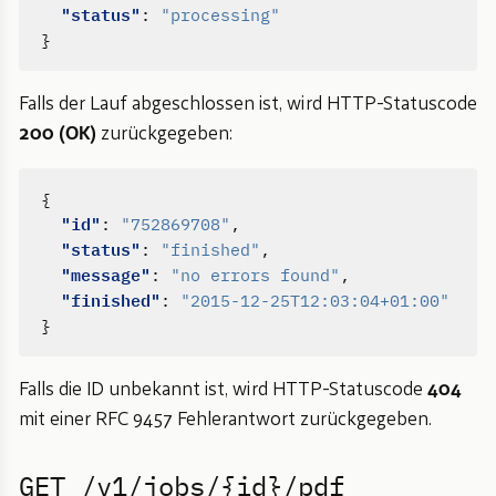
"status"
:
"processing"
}
Falls der Lauf abgeschlossen ist, wird HTTP-Statuscode
200 (OK)
zurückgegeben:
{
"id"
:
"752869708"
,
"status"
:
"finished"
,
"message"
:
"no errors found"
,
"finished"
:
"2015-12-25T12:03:04+01:00"
}
Falls die ID unbekannt ist, wird HTTP-Statuscode
404
mit einer RFC 9457 Fehlerantwort zurückgegeben.
GET /v1/jobs/{id}/pdf