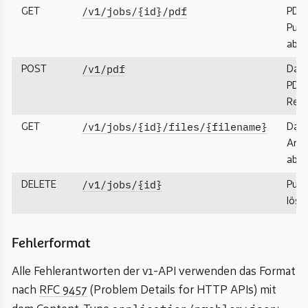
/v1/jobs/{id}/pdf
GET
PDF 
Publ
abho
/v1/pdf
POST
Date
PDF 
Requ
/v1/jobs/{id}/files/{filename}
GET
Date
Arbe
abru
/v1/jobs/{id}
DELETE
Publ
lösc
Fehlerformat
Alle Fehlerantworten der v1-API verwenden das Format
nach
RFC 9457
(Problem Details for HTTP APIs) mit