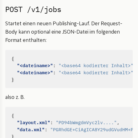
POST /v1/jobs
Startet einen neuen Publishing-Lauf. Der Request-
Body kann optional eine JSON-Datei im folgenden
Format enthalten:
{
"<dateiname>"
:
"<base64 kodierter Inhalt>"
,
"<dateiname>"
:
"<base64 kodierter Inhalt>"
}
also z. B.
{
"layout.xml"
:
"PD94bWwgdmVyc2lv...."
,
"data.xml"
:
"PGRhdGE+CiAgICA8Y29udGVudHM+PC
}