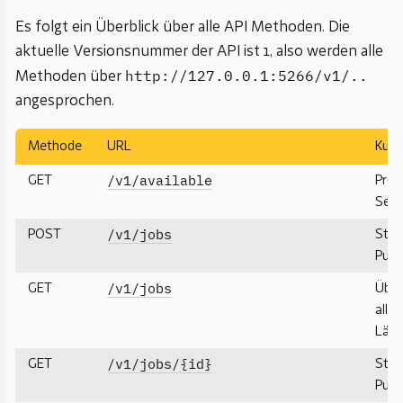
Es folgt ein Überblick über alle API Methoden. Die
aktuelle Versionsnummer der API ist 1, also werden alle
http://127.0.0.1:5266/v1/..
Methoden über
angesprochen.
Methode
URL
Kurz
/v1/available
GET
Prüf
Serve
/v1/jobs
POST
Star
Publ
/v1/jobs
GET
Über
alle 
Läuf
/v1/jobs/{id}
GET
Stat
Publ