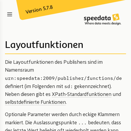
Version 5.7.8
Layoutfunktionen
Die Layoutfunktionen des Publishers sind im
Namensraum
urn:speedata:2009/publisher/functions/de
sd:
definiert (im Folgenden mit
gekennzeichnet).
Neben diesen gibt es
XPath-Standardfunktionen
und
selbstdefinierte Funktionen
.
Optionale Parameter werden durch eckige Klammern
...
markiert. Die Auslassungspunkte
bedeuten, dass
der letzte Wert beliebig oft wiederholt werden kann.