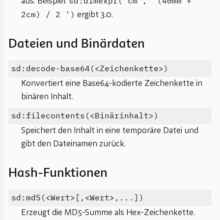
sd:dimexpr('cm',' (40mm +
aus. Beispiel:
2cm) / 2 ')
ergibt 3.0.
Dateien und Binärdaten
sd:decode-base64(<Zeichenkette>)
Konvertiert eine Base64-kodierte Zeichenkette in
binären Inhalt.
sd:filecontents(<Binärinhalt>)
Speichert den Inhalt in eine temporäre Datei und
gibt den Dateinamen zurück.
Hash-Funktionen
sd:md5(<Wert>[,<Wert>,...])
Erzeugt die MD5-Summe als Hex-Zeichenkette.