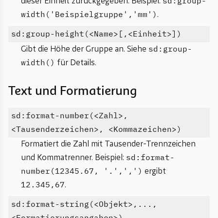
sd:group-
dieser Einheit zurückgegeben. Beispiel:
width('Beispielgruppe','mm')
.
sd:group-height(<Name>[,<Einheit>])
sd:group-
Gibt die Höhe der Gruppe an. Siehe
width()
für Details.
Text und Formatierung
sd:format-number(<Zahl>,
<Tausenderzeichen>, <Kommazeichen>)
Formatiert die Zahl mit Tausender-Trennzeichen
sd:format-
und Kommatrenner. Beispiel:
number(12345.67, '.',',')
ergibt
12.345,67
.
sd:format-string(<Objekt>,...,
<Formatierungsangaben>)