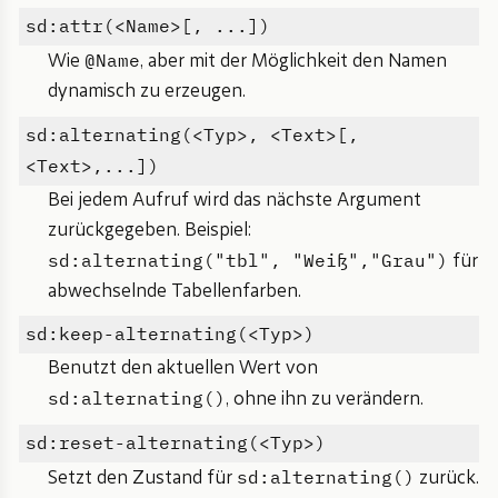
sd:attr(<Name>[, ...])
@Name
Wie
, aber mit der Möglichkeit den Namen
dynamisch zu erzeugen.
sd:alternating(<Typ>, <Text>[,
<Text>,...])
Bei jedem Aufruf wird das nächste Argument
zurückgegeben. Beispiel:
sd:alternating("tbl", "Weiß","Grau")
für
abwechselnde Tabellenfarben.
sd:keep-alternating(<Typ>)
Benutzt den aktuellen Wert von
sd:alternating()
, ohne ihn zu verändern.
sd:reset-alternating(<Typ>)
sd:alternating()
Setzt den Zustand für
zurück.