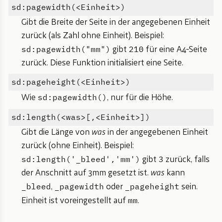
sd:pagewidth(<Einheit>)
Gibt die Breite der Seite in der angegebenen Einheit
zurück (als Zahl ohne Einheit). Beispiel:
sd:pagewidth("mm")
210
gibt
für eine A4-Seite
zurück. Diese Funktion initialisiert eine Seite.
sd:pageheight(<Einheit>)
sd:pagewidth()
Wie
, nur für die Höhe.
sd:length(<was>[,<Einheit>])
Gibt die Länge von
was
in der angegebenen Einheit
zurück (ohne Einheit). Beispiel:
sd:length('_bleed','mm')
3
gibt
zurück, falls
der Anschnitt auf 3mm gesetzt ist.
was
kann
_bleed
_pagewidth
_pageheight
,
oder
sein.
mm
Einheit ist voreingestellt auf
.