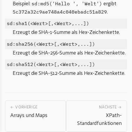
sd:md5('Hallo ', 'Welt')
Beispiel:
ergibt
5c372a32c9ae748a4c040ebadc51a829
.
sd:sha1(<Wert>[,<Wert>,...])
Erzeugt die SHA-1-Summe als Hex-Zeichenkette.
sd:sha256(<Wert>[,<Wert>,...])
Erzeugt die SHA-256-Summe als Hex-Zeichenkette.
sd:sha512(<Wert>[,<Wert>,...])
Erzeugt die SHA-512-Summe als Hex-Zeichenkette.
← VORHERIGE
NÄCHSTE →
Arrays und Maps
XPath-
Standardfunktionen