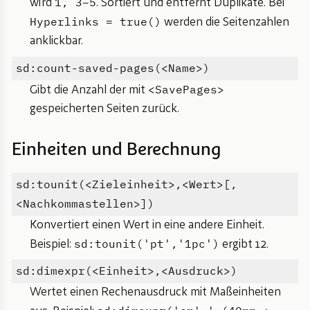
1, 3–5
wird
. Sortiert und entfernt Duplikate. Bei
Hyperlinks = true()
werden die Seitenzahlen
anklickbar.
sd:count-saved-pages(<Name>)
<SavePages>
Gibt die Anzahl der mit
gespeicherten Seiten zurück.
Einheiten und Berechnung
sd:tounit(<Zieleinheit>,<Wert>[,
<Nachkommastellen>])
Konvertiert einen Wert in eine andere Einheit.
sd:tounit('pt','1pc')
Beispiel:
ergibt 12.
sd:dimexpr(<Einheit>,<Ausdruck>)
Wertet einen Rechenausdruck mit Maßeinheiten