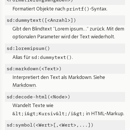
printf()
Formatiert Objekte nach
-Syntax.
sd:dummytext([<Anzahl>])
Gibt den Blindtext “Lorem ipsum…” zurück. Mit dem
optionalen Parameter wird der Text wiederholt.
sd:loremipsum()
sd:dummytext()
Alias für
.
sd:markdown(<Text>)
Interpretiert den Text als Markdown. Siehe
Markdown
.
sd:decode-html(<Node>)
Wandelt Texte wie
&lt;i&gt;Kursiv&lt;/i&gt;
in HTML-Markup.
sd:symbol(<Wert>[,<Wert>,...])