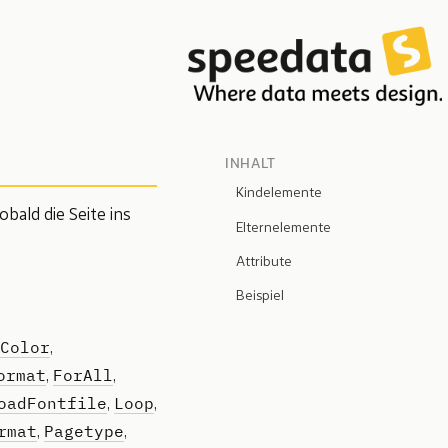
INHALT
Kindelemente
bald die Seite ins
Elternelemente
Attribute
Beispiel
Color
,
ormat
ForAll
,
,
oadFontfile
Loop
,
,
rmat
Pagetype
,
,