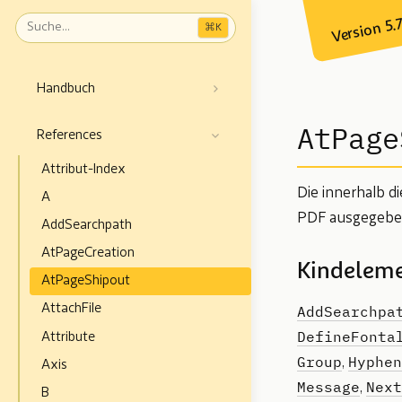
Version 5.
⌘
K
Handbuch
AtPage
References
Attribut-Index
Die innerhalb d
A
PDF ausgegeben
AddSearchpath
AtPageCreation
Kindelem
AtPageShipout
AddSearchpa
AttachFile
DefineFonta
Attribute
Group
Hyphen
,
Axis
Message
Next
,
B