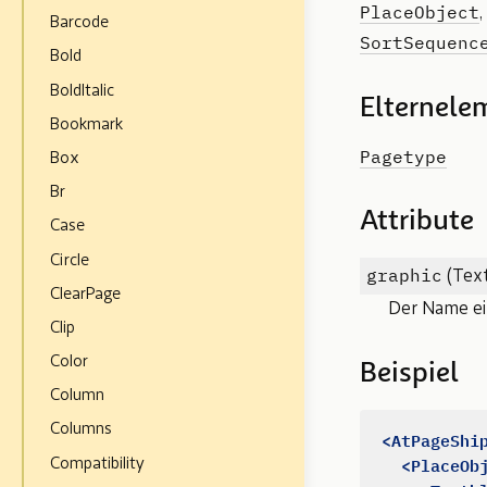
PlaceObject
,
Barcode
SortSequenc
Bold
BoldItalic
Elternele
Bookmark
Pagetype
Box
Br
Attribute
Case
Circle
graphic
(Text
ClearPage
Der Name ei
Clip
Color
Beispiel
Column
Columns
<AtPageShi
<PlaceOb
Compatibility