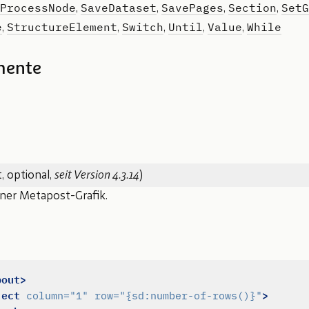
ProcessNode
SaveDataset
SavePages
Section
SetG
,
,
,
,
e
StructureElement
Switch
Until
Value
While
,
,
,
,
,
mente
, optional,
seit Version 4.3.14
)
ner Metapost-Grafik.
pout>
ject
>
column=
"1"
row=
"{sd:number-of-rows()}"