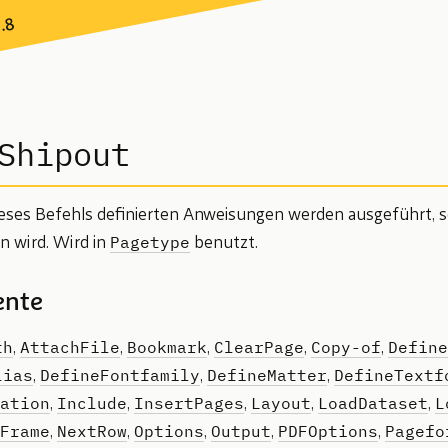
7.8
Shipout
ieses Befehls definierten Anweisungen werden ausgeführt, so
Pagetype
 wird. Wird in
benutzt.
ente
th
AttachFile
Bookmark
ClearPage
Copy-of
Define
,
,
,
,
,
lias
DefineFontfamily
DefineMatter
DefineTextf
,
,
,
ation
Include
InsertPages
Layout
LoadDataset
L
,
,
,
,
,
Frame
NextRow
Options
Output
PDFOptions
Pagefo
,
,
,
,
,