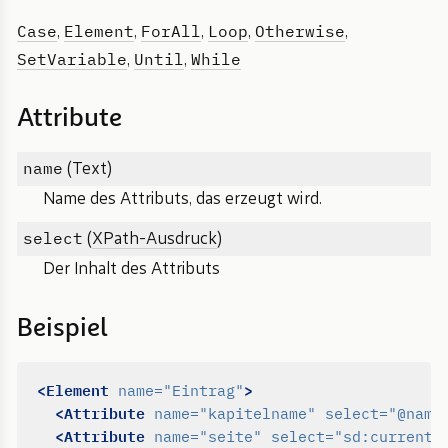
Case
Element
ForAll
Loop
Otherwise
,
,
,
,
,
SetVariable
Until
While
,
,
Attribute
name
(Text)
Name des Attributs, das erzeugt wird.
select
(
XPath-Ausdruck
)
Der Inhalt des Attributs
Beispiel
<Element
>
name=
"Eintrag"
<Attribute
name=
"kapitelname"
select=
"@name
<Attribute
name=
"seite"
select=
"sd:current-