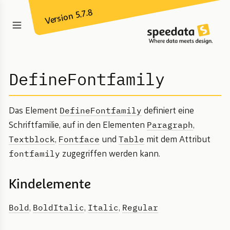
Version 5.7.8
DefineFontfamily
DefineFontfamily
Das Element
definiert eine
Paragraph
Schriftfamilie, auf in den Elementen
,
Textblock
Fontface
Table
,
und
mit dem Attribut
fontfamily
zugegriffen werden kann.
Kindelemente
Bold
BoldItalic
Italic
Regular
,
,
,