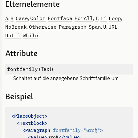
Elternelemente
A
B
Case
Color
Fontface
ForAll
I
Li
Loop
,
,
,
,
,
,
,
,
,
NoBreak
Otherwise
Paragraph
Span
U
URL
,
,
,
,
,
,
Until
While
,
Attribute
fontfamily
(Text)
Schaltet auf die angegebene Schriftfamilie um.
Beispiel
<PlaceObject>
<Textblock>
<Paragraph
>
fontfamily=
"Groß"
<Value>
</Value>
Groß