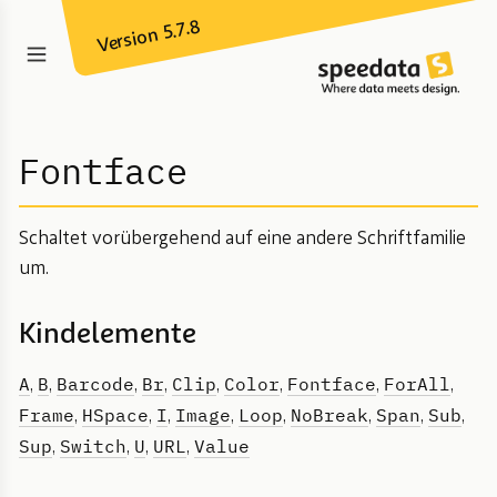
Version 5.7.8
Fontface
Schaltet vorübergehend auf eine andere Schriftfamilie
um.
Kindelemente
A
B
Barcode
Br
Clip
Color
Fontface
ForAll
,
,
,
,
,
,
,
,
Frame
HSpace
I
Image
Loop
NoBreak
Span
Sub
,
,
,
,
,
,
,
,
Sup
Switch
U
URL
Value
,
,
,
,