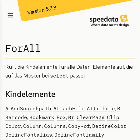
Version 5.7.8
ForAll
Ruft die Kindelemente für alle Daten-Elemente auf, die
select
auf das Muster bei
passen.
Kindelemente
A
AddSearchpath
AttachFile
Attribute
B
,
,
,
,
,
Barcode
Bookmark
Box
Br
ClearPage
Clip
,
,
,
,
,
,
Color
Column
Columns
Copy-of
DefineColor
,
,
,
,
,
DefineFontalias
DefineFontfamily
,
,