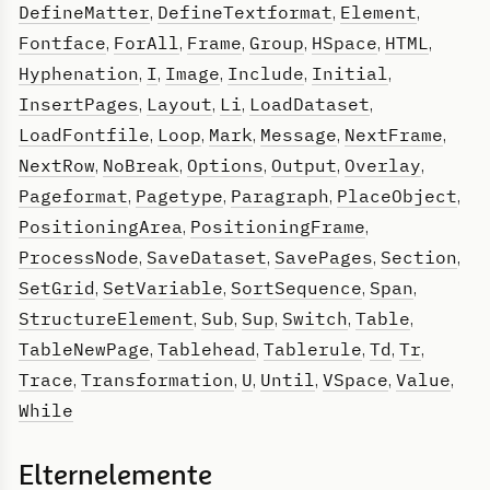
DefineMatter
DefineTextformat
Element
,
,
,
Fontface
ForAll
Frame
Group
HSpace
HTML
,
,
,
,
,
,
Hyphenation
I
Image
Include
Initial
,
,
,
,
,
InsertPages
Layout
Li
LoadDataset
,
,
,
,
LoadFontfile
Loop
Mark
Message
NextFrame
,
,
,
,
,
NextRow
NoBreak
Options
Output
Overlay
,
,
,
,
,
Pageformat
Pagetype
Paragraph
PlaceObject
,
,
,
,
PositioningArea
PositioningFrame
,
,
ProcessNode
SaveDataset
SavePages
Section
,
,
,
,
SetGrid
SetVariable
SortSequence
Span
,
,
,
,
StructureElement
Sub
Sup
Switch
Table
,
,
,
,
,
TableNewPage
Tablehead
Tablerule
Td
Tr
,
,
,
,
,
Trace
Transformation
U
Until
VSpace
Value
,
,
,
,
,
,
While
Elternelemente