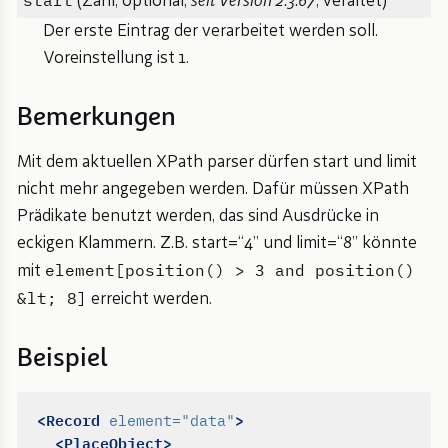
(Zahl, optional,
seit Version 2.3.67
, veraltet)
Der erste Eintrag der verarbeitet werden soll.
Voreinstellung ist 1.
Bemerkungen
Mit dem aktuellen XPath parser dürfen start und limit
nicht mehr angegeben werden. Dafür müssen XPath
Prädikate benutzt werden, das sind Ausdrücke in
eckigen Klammern. Z.B. start=“4” und limit=“8” könnte
element[position() > 3 and position()
mit
&lt; 8]
erreicht werden.
Beispiel
<Record
>
element=
"data"
<PlaceObject>