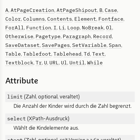
A
AtPageCreation
AtPageShipout
B
Case
,
,
,
,
,
Color
Columns
Contents
Element
Fontface
,
,
,
,
,
ForAll
Function
I
Li
Loop
NoBreak
Ol
,
,
,
,
,
,
,
Otherwise
Pagetype
Paragraph
Record
,
,
,
,
SaveDataset
SavePages
SetVariable
Span
,
,
,
,
Table
Tablefoot
Tablehead
Td
Text
,
,
,
,
,
Textblock
Tr
U
URL
Ul
Until
While
,
,
,
,
,
,
Attribute
limit
(Zahl, optional, veraltet)
Die Anzahl der Kinder wird durch die Zahl begrenzt.
select
(
XPath-Ausdruck
)
Wählt die Kindelemente aus.
start