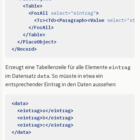
<Table>
<ForAll
>
select=
"eintrag"
<Tr><Td><Paragraph><Value
select=
"str
</ForAll>
</Table>
</PlaceObject>
</Record>
eintrag
Erzeugt eine Tabellenzeile für alle Elemente
data
im Datensatz
. So müsste in etwa ein
entsprechender Eintrag in den Daten aussehen:
<data>
<eintrag>
</eintrag>
a
<eintrag>
</eintrag>
b
<eintrag>
</eintrag>
c
</data>