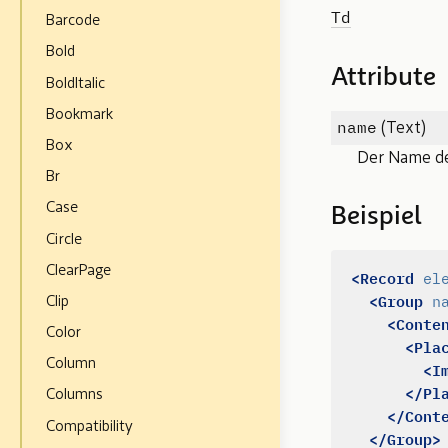
Td
Barcode
Bold
Attribute
BoldItalic
Bookmark
name
(Text)
Box
Der Name d
Br
Case
Beispiel
Circle
ClearPage
<Record
el
<Group
n
Clip
<Conte
Color
<Pla
Column
<I
</Pl
Columns
</Cont
Compatibility
</Group>