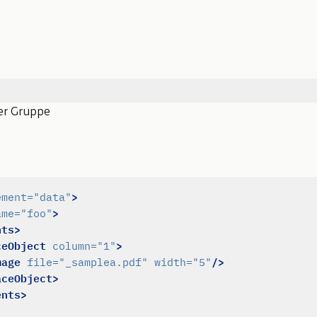
er Gruppe
>
ement=
"data"
>
ame=
"foo"
nts>
ceObject
>
column=
"1"
mage
/>
file=
"_samplea.pdf"
width=
"5"
aceObject>
ents>