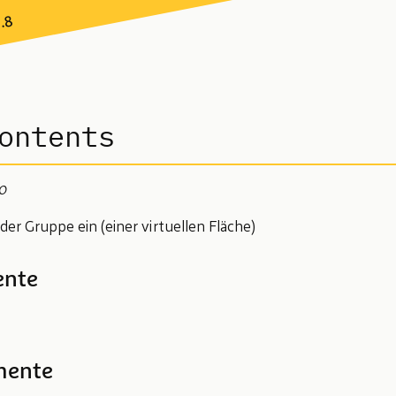
7.8
ontents
10
der Gruppe ein (einer virtuellen Fläche)
ente
mente