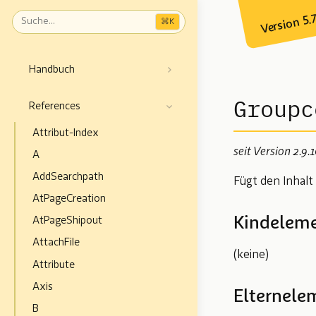
Version 5.
⌘
K
Handbuch
Groupc
References
Attribut-Index
seit Version 2.9.
A
AddSearchpath
Fügt den Inhalt 
AtPageCreation
Kindelem
AtPageShipout
AttachFile
(keine)
Attribute
Axis
Elternele
B