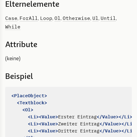
Elternelemente
Case
ForAll
Loop
Ol
Otherwise
Ul
Until
,
,
,
,
,
,
,
While
Attribute
(keine)
Beispiel
<PlaceObject>
<Textblock>
<Ol>
<Li><Value>
</Value></Li>
Erster Eintrag
<Li><Value>
</Value></Li>
Zweiter Eintrag
<Li><Value>
</Value></Li>
Dritter Eintrag