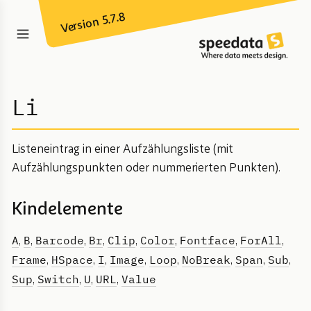
Version 5.7.8
Li
Listeneintrag in einer Aufzählungsliste (mit
Aufzählungspunkten oder nummerierten Punkten).
Kindelemente
A
B
Barcode
Br
Clip
Color
Fontface
ForAll
,
,
,
,
,
,
,
,
Frame
HSpace
I
Image
Loop
NoBreak
Span
Sub
,
,
,
,
,
,
,
,
Sup
Switch
U
URL
Value
,
,
,
,