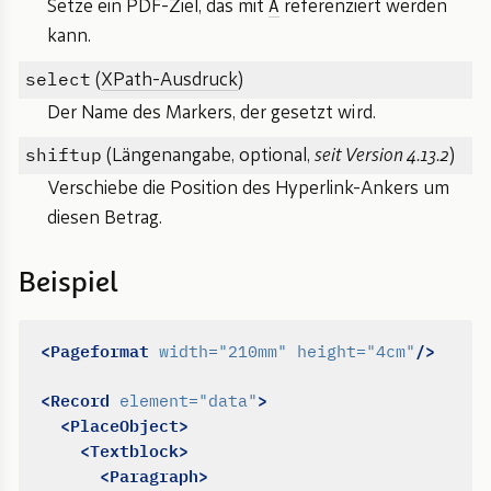
A
Setze ein PDF-Ziel, das mit
referenziert werden
kann.
select
(
XPath-Ausdruck
)
Der Name des Markers, der gesetzt wird.
shiftup
(Längenangabe, optional,
seit Version 4.13.2
)
Verschiebe die Position des Hyperlink-Ankers um
diesen Betrag.
Beispiel
<Pageformat
/>
width=
"210mm"
height=
"4cm"
<Record
>
element=
"data"
<PlaceObject>
<Textblock>
<Paragraph>