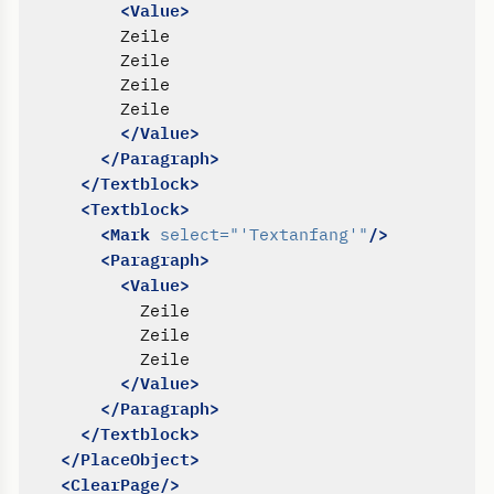
<Value>
</Value>
</Paragraph>
</Textblock>
<Textblock>
<Mark
/>
select=
"'Textanfang'"
<Paragraph>
<Value>
</Value>
</Paragraph>
</Textblock>
</PlaceObject>
<ClearPage/>