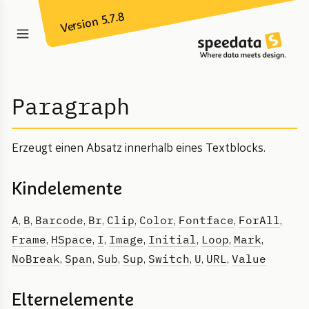
Version 5.7.8
Paragraph
Erzeugt einen Absatz innerhalb eines Textblocks.
Kindelemente
A
B
Barcode
Br
Clip
Color
Fontface
ForAll
,
,
,
,
,
,
,
,
Frame
HSpace
I
Image
Initial
Loop
Mark
,
,
,
,
,
,
,
NoBreak
Span
Sub
Sup
Switch
U
URL
Value
,
,
,
,
,
,
,
Elternelemente