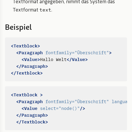
Textformat angegeben, nimmt das System das
text
Textformat
.
Beispiel
<Textblock>
<Paragraph
>
fontfamily=
"Überschrift"
<Value>
</Value>
Hallo Welt
</Paragraph>
</Textblock>
<Textblock
>
<Paragraph
fontfamily=
"Überschrift"
languag
<Value
/>
select=
"node()"
</Paragraph>
</Textblock>