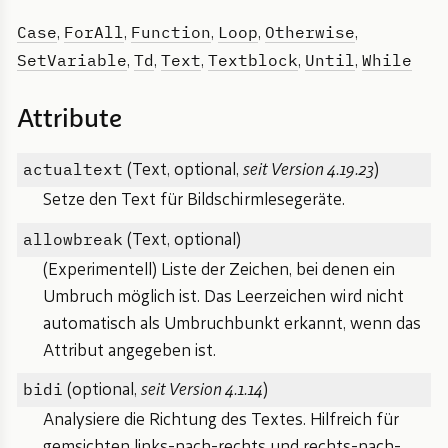
Case
ForAll
Function
Loop
Otherwise
,
,
,
,
,
SetVariable
Td
Text
Textblock
Until
While
,
,
,
,
,
Attribute
actualtext
(Text, optional,
seit Version 4.19.23
)
Setze den Text für Bildschirmlesegeräte.
allowbreak
(Text, optional)
(Experimentell) Liste der Zeichen, bei denen ein
Umbruch möglich ist. Das Leerzeichen wird nicht
automatisch als Umbruchbunkt erkannt, wenn das
Attribut angegeben ist.
bidi
(optional,
seit Version 4.1.14
)
Analysiere die Richtung des Textes. Hilfreich für
gemsichten links-nach-rechts und rechts-nach-