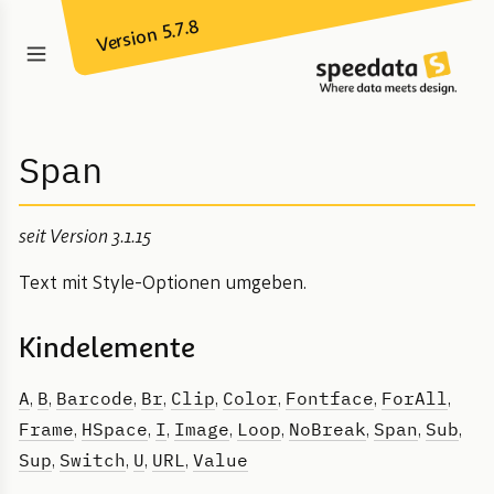
Version 5.7.8
Span
seit Version 3.1.15
Text mit Style-Optionen umgeben.
Kindelemente
A
B
Barcode
Br
Clip
Color
Fontface
ForAll
,
,
,
,
,
,
,
,
Frame
HSpace
I
Image
Loop
NoBreak
Span
Sub
,
,
,
,
,
,
,
,
Sup
Switch
U
URL
Value
,
,
,
,