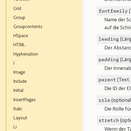
Grid
fontfamily
(
Group
Name der Sch
Groupcontents
auf die Schr
HSpace
leading
(Läng
HTML
Der Abstand
Hyphenation
padding
(Läng
I
Der Innenabs
Image
parent
(Text,
Include
Die ID der E
Initial
role
InsertPages
(optional
Die Rolle fü
Italic
Layout
stretch
(opti
Li
Wenn der Tab