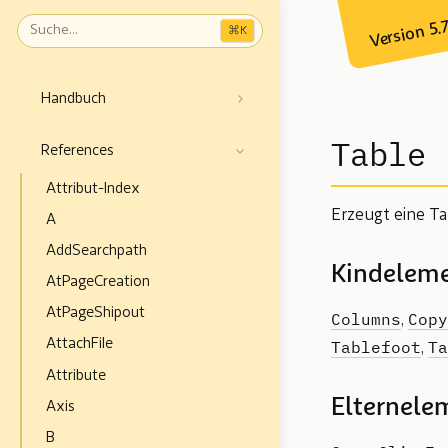
Version 5.
⌘
K
Handbuch
Table
References
Attribut-Index
Erzeugt eine Ta
A
AddSearchpath
Kindelem
AtPageCreation
AtPageShipout
Columns
Copy
,
Tablefoot
Ta
AttachFile
,
Attribute
Elternele
Axis
B