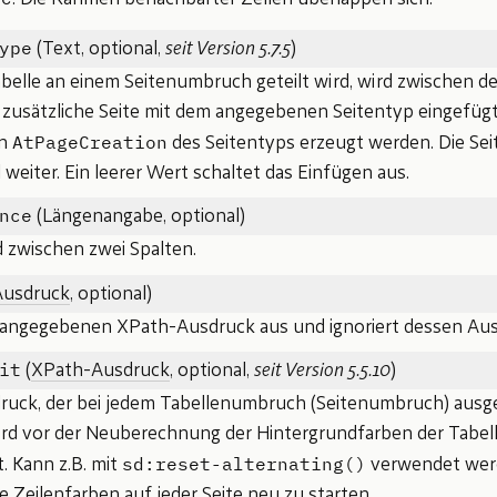
ype
(Text, optional,
seit Version 5.7.5
)
belle an einem Seitenumbruch geteilt wird, wird zwischen de
 zusätzliche Seite mit dem angegebenen Seitentyp eingefügt.
AtPageCreation
in
des Seitentyps erzeugt werden. Die S
 weiter. Ein leerer Wert schaltet das Einfügen aus.
nce
(Längenangabe, optional)
 zwischen zwei Spalten.
Ausdruck
, optional)
angegebenen XPath-Ausdruck aus und ignoriert dessen Aus
it
(
XPath-Ausdruck
, optional,
seit Version 5.5.10
)
uck, der bei jedem Tabellenumbruch (Seitenumbruch) ausge
rd vor der Neuberechnung der Hintergrundfarben der Tabell
sd:reset-alternating()
. Kann z.B. mit
verwendet wer
e Zeilenfarben auf jeder Seite neu zu starten.