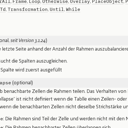
rAll
Frame
Loop
Otherwise
Overlay
PlaceObject
,
,
,
,
,
,
Td
Transformation
Until
While
,
,
,
onal,
seit Version 3.1.24
)
e letzte Seite anhand der Anzahl der Rahmen auszubalancier
sucht die Spalten auszugleichen.
e Spalte wird zuerst ausgefüllt
apse
(optional)
b benachbarte Zellen die Rahmen teilen. Das Verhalten von 
llapse” ist nicht definiert wenn die Tablle einen Zeilen- ode
wenn die benachbarten Zellen nicht dieselbe Strichstärke un
te
: Die Rahmen sind Teil der Zelle und werden nicht mit den N
se
: Die Rahmen benachbarter Zellen überlappen sich.