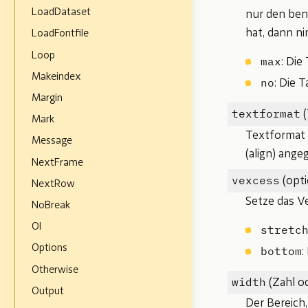
LoadDataset
nur den benö
hat, dann ni
LoadFontfile
Loop
max
: Die
Makeindex
no
: Die 
Margin
textformat
(
Mark
Textformat f
Message
(align) ange
NextFrame
vexcess
(opti
NextRow
Setze das V
NoBreak
Ol
stretc
Options
bottom
:
Otherwise
width
(Zahl o
Output
Der Bereich,