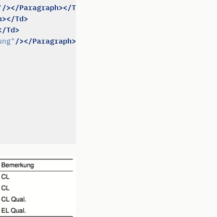
/></Paragraph></Td>
"
h></Td>
</Td>
/></Paragraph></Td>
ung"