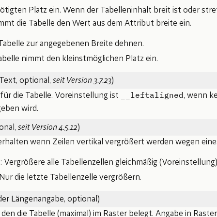
tigten Platz ein. Wenn der Tabelleninhalt breit ist oder st
mmt die Tabelle den Wert aus dem Attribut breite ein.
 Tabelle zur angegebenen Breite dehnen.
Tabelle nimmt den kleinstmöglichen Platz ein.
Text, optional,
seit Version 3.7.23
)
__leftaligned
ür die Tabelle. Voreinstellung ist
, wenn k
geben wird.
onal,
seit Version 4.5.12
)
erhalten wenn Zeilen vertikal vergrößert werden wegen ein
h
: Vergrößere alle Tabellenzellen gleichmäßig (Voreinstellung)
 Nur die letzte Tabellenzelle vergrößern.
der Längenangabe, optional)
 den die Tabelle (maximal) im Raster belegt. Angabe in Raste