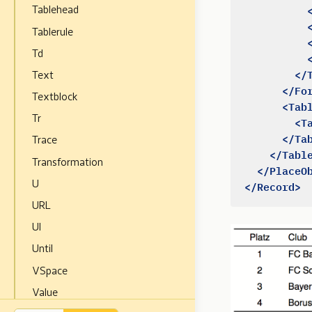
Tablehead
Tablerule
Td
</
Text
</Fo
Textblock
<Tab
Tr
<T
</Ta
Trace
</Tabl
Transformation
</PlaceO
</Record>
U
URL
Ul
Until
VSpace
Value