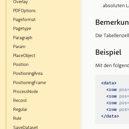
Overlay
absoluten L
PDFOptions
Pageformat
Bemerkun
Pagetype
Die Tabellenzel
Paragraph
Param
Beispiel
PlaceObject
Position
Mit den folgen
PositioningArea
<data>
PositioningFrame
<row
pos
ProcessNode
<row
pos
Record
<row
pos
<row
pos
Regular
</data>
Rule
SaveDataset