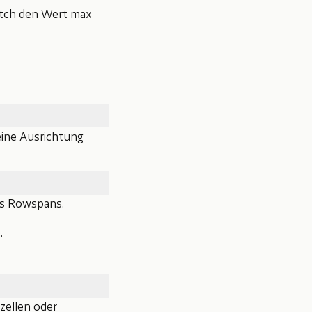
retch den Wert max
eine Ausrichtung
es Rowspans.
.
rzellen oder