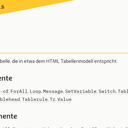
7.8
belle, die in etwa dem HTML Tabellenmodell entspricht.
ente
-of
ForAll
Loop
Message
SetVariable
Switch
Tab
,
,
,
,
,
,
blehead
Tablerule
Tr
Value
,
,
,
mente