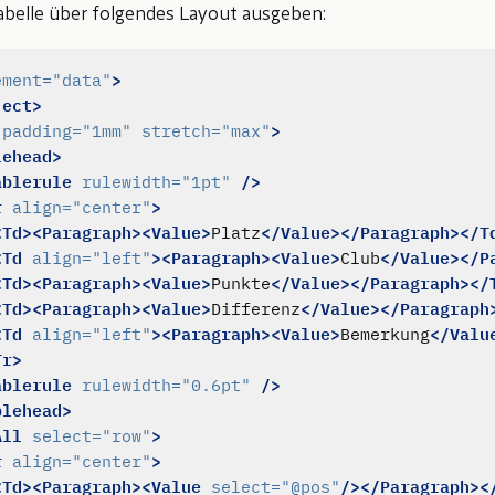
abelle über folgendes Layout ausgeben:
>
ement=
"data"
ject>
>
padding=
"1mm"
stretch=
"max"
lehead>
ablerule
/>
rulewidth=
"1pt"
r
>
align=
"center"
<Td><Paragraph><Value>
</Value></Paragraph></T
Platz
<Td
><Paragraph><Value>
</Value></P
align=
"left"
Club
<Td><Paragraph><Value>
</Value></Paragraph></
Punkte
<Td><Paragraph><Value>
</Value></Paragraph
Differenz
<Td
><Paragraph><Value>
</Valu
align=
"left"
Bemerkung
Tr>
ablerule
/>
rulewidth=
"0.6pt"
blehead>
All
>
select=
"row"
r
>
align=
"center"
<Td><Paragraph><Value
/></Paragraph><
select=
"@pos"