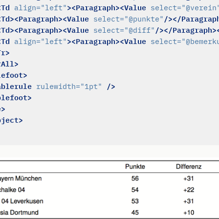
<Td
><Paragraph><Value
align=
"left"
select=
"@verein
<Td><Paragraph><Value
/></Paragrap
select=
"@punkte"
<Td><Paragraph><Value
/></Paragraph>
select=
"@diff"
<Td
><Paragraph><Value
align=
"left"
select=
"@bemerk
Tr>
rAll>
lefoot>
ablerule
/>
rulewidth=
"1pt"
blefoot>
e>
bject>