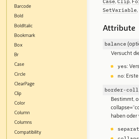
Case
Clip
Fo
,
,
Barcode
SetVariable
,
Bold
BoldItalic
Attribute
Bookmark
balance
(opti
Box
Versucht di
Br
Case
yes
: Ver
Circle
no
: Erst
ClearPage
border-coll
Clip
Bestimmt, o
Color
collapse=“co
Column
haben oder 
Columns
separa
Compatibility
collap