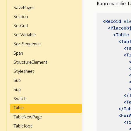
Kann man die T
SavePages
Section
<Record
el
SetGrid
<PlaceOb
<Table
SetVariable
<Tab
SortSequence
<T
<T
Span
StructureElement
Stylesheet
Sub
Sup
</
Switch
<T
</Ta
Table
<For
TableNewPage
<T
Tablefoot