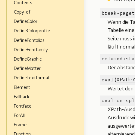
Contents
break-paget
Copy-of
DefineColor
Wenn die Ta
Tabelle eine
DefineColorprofile
Seite muss 
DefineFontalias
läuft normal
DefineFontfamily
columndista
DefineGraphic
Der Abstand
DefineMatter
DefineTextformat
eval
(
XPath-
Element
Wertet den 
Fallback
eval-on-spl
Fontface
XPath-Ausdr
ForAll
Ausdruck wi
Frame
ausgewertet
alternierend
Function