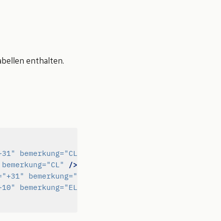
abellen enthalten.
/>
+31"
bemerkung=
"CL"
/>
bemerkung=
"CL"
/>
=
"+31"
bemerkung=
"CL Qual."
/>
+10"
bemerkung=
"EL Qual."