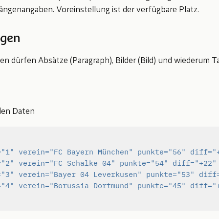
ängenangaben. Voreinstellung ist der verfügbare Platz.
gen
len dürfen Absätze (Paragraph), Bilder (Bild) und wiederum T
den Daten
=
"1"
verein=
"FC Bayern München"
punkte=
"56"
diff=
"
=
"2"
verein=
"FC Schalke 04"
punkte=
"54"
diff=
"+22"
=
"3"
verein=
"Bayer 04 Leverkusen"
punkte=
"53"
diff
=
"4"
verein=
"Borussia Dortmund"
punkte=
"45"
diff=
"