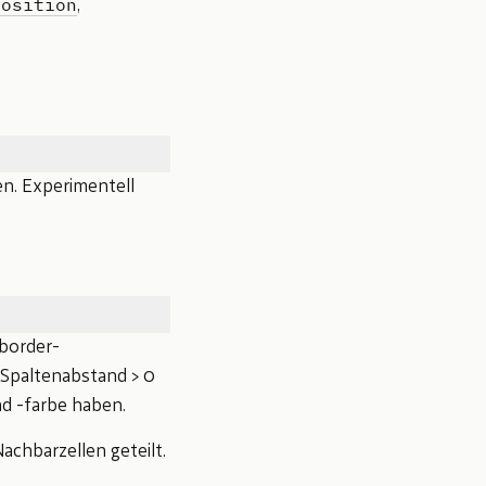
Position
,
en. Experimentell
border-
r Spaltenabstand > 0
d -farbe haben.
achbarzellen geteilt.