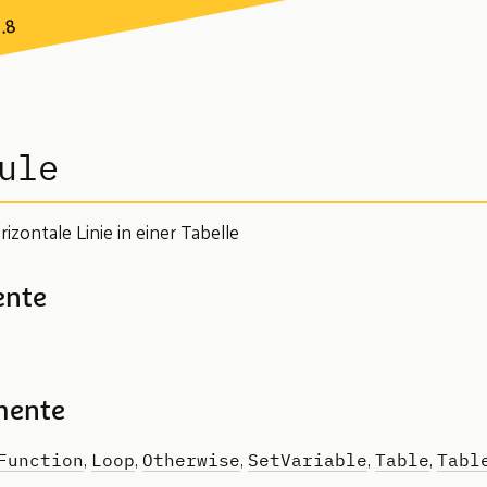
7.8
ule
izontale Linie in einer Tabelle
ente
mente
Function
Loop
Otherwise
SetVariable
Table
Tabl
,
,
,
,
,