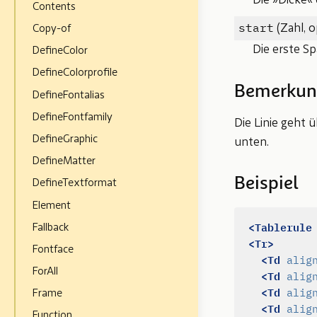
Die »Dicke« 
Contents
start
(Zahl, o
Copy-of
Die erste Spa
DefineColor
DefineColorprofile
Bemerkun
DefineFontalias
DefineFontfamily
Die Linie geht 
DefineGraphic
unten.
DefineMatter
Beispiel
DefineTextformat
Element
<Tablerule
Fallback
<Tr>
Fontface
<Td
alig
ForAll
<Td
alig
<Td
alig
Frame
<Td
alig
Function