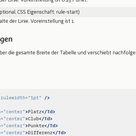
der Linie. Voreinstellung ist 0.25 Punkt.
ptional, CSS Eigenschaft: rule-start)
lte der Linie. Voreinstellung ist 1.
gen
über die gesamte Breite der Tabelle und verschiebt nachfolg
/>
rulewidth=
"1pt"
>
</Td>
n=
"center"
Platz
>
</Td>
n=
"center"
Club
>
</Td>
n=
"center"
Punkte
>
</Td>
n=
"center"
Differenz