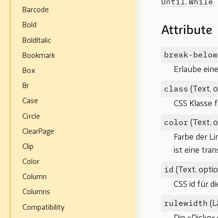
Until
While
,
Barcode
Bold
Attribute
BoldItalic
break-below
Bookmark
Erlaube ein
Box
Br
class
(Text, o
Case
CSS Klasse f
Circle
color
(Text, o
ClearPage
Farbe der L
Clip
ist eine tra
Color
id
(Text, optio
Column
CSS id für d
Columns
rulewidth
(L
Compatibility