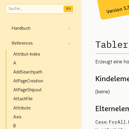
Version 5.
⌘
K
Handbuch
Tabler
References
Attribut-Index
Erzeugt eine hor
A
AddSearchpath
Kindelem
AtPageCreation
AtPageShipout
(keine)
AttachFile
Elternele
Attribute
Axis
Case
ForAll
,
,
B