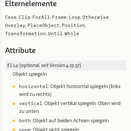
Elternelemente
Case
Clip
ForAll
Frame
Loop
Otherwise
,
,
,
,
,
,
Overlay
PlaceObject
Position
,
,
,
Transformation
Until
While
,
,
Attribute
flip
(optional,
seit Version 4.19.37
)
Objekt spiegeln
horizontal
: Objekt horizontal spiegeln (links
wird zu rechts)
vertical
: Objekt vertikal spiegeln: Oben wird
zu unten
both
: Objekt auf beiden Achsen spiegeln
none
: Objekt nicht spiegeln