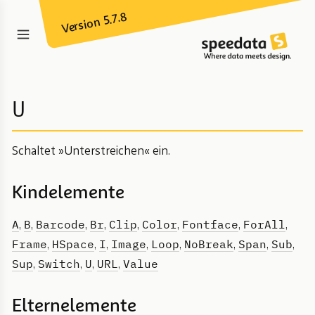
Version 5.7.8
U
Schaltet »Unterstreichen« ein.
Kindelemente
A
B
Barcode
Br
Clip
Color
Fontface
ForAll
,
,
,
,
,
,
,
,
Frame
HSpace
I
Image
Loop
NoBreak
Span
Sub
,
,
,
,
,
,
,
,
Sup
Switch
U
URL
Value
,
,
,
,
Elternelemente