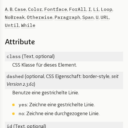
A
B
Case
Color
Fontface
ForAll
I
Li
Loop
,
,
,
,
,
,
,
,
,
NoBreak
Otherwise
Paragraph
Span
U
URL
,
,
,
,
,
,
Until
While
,
Attribute
class
(Text, optional)
CSS Klasse für dieses Element.
dashed
(optional, CSS Eigenschaft: border-style,
seit
Version 2.3.61
)
Benutze eine gestrichelte Linie.
yes
: Zeichne eine gestrichelte Linie.
no
: Zeichne eine durchgezogene Linie.
id
(Text, optional)